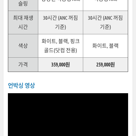
슬링
최대 재생
30시간 (ANC 꺼짐
30시간 (ANC 꺼짐
시간
기준)
기준)
화이트, 블랙, 핑크
색상
화이트, 블랙
골드(닷컴 전용)
가격
359,000원
259,000원
언박싱 영상