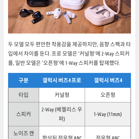
두 모델 모두 편안한 착용감을 제공하지만, 음향 스펙과 타
입에서 차이를 둔다. 프로 모델은 '커널형'에 2-Way 스피커
를, 일반 모델은 '오픈형'에 1-Way 스피커를 탑재했다.
구분
갤럭시 버즈4 프로
갤럭시 버즈4
타입
커널형
오픈형
2-Way (베젤리스 우
스피커
1-Way (11mm)
퍼)
노이즈 캔
향상된 적응형 ANC
적응형 ANC